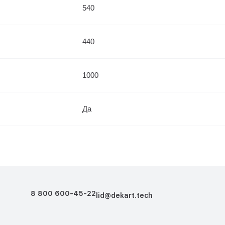
540
440
1000
Да
8 800 600-45-22
lid@dekart.tech