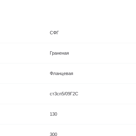
СФГ
Граненая
Фланцевая
ст3сп5/09Г2С
130
300