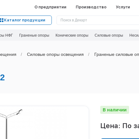
О предприятии
Производство
Услуги
Каталог продукции
ры НФГ
Граненые опоры
Конические опоры
Силовые опоры
Неси
вeщения
Силовые опоры освещения
Граненые силовые оп
2
В наличии
Цена: По з