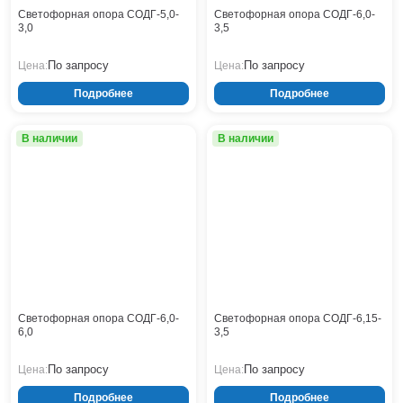
Кронштейны
Воронеж
Светофорная опора СОДГ-5,0-
Светофорная опора СОДГ-6,0-
3,0
3,5
Опоры контактной сети
Донецк
Винтовые сваи
Екатеринбург
По запросу
По запросу
Цена:
Цена:
Рамные опоры для дорожных знаков
Ижевск
Подробнее
Подробнее
Цоколи
Иркутск
Казань
В наличии
В наличии
Кемерово
Киров
Краснодар
Красноярск
Курск
Липецк
Луганск
Мариуполь
Москва
Светофорная опора СОДГ-6,0-
Светофорная опора СОДГ-6,15-
6,0
3,5
Мурманск
Набережные Челны
По запросу
По запросу
Цена:
Цена:
Нефтеюганск
Подробнее
Подробнее
Нижневартовск