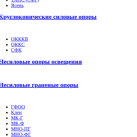
Ясень
Круглоконические силовые опоры
ОКККВ
ОККС
СФК
Несиловые опоры освещения
Несиловые граненые опоры
ГФОО
Клен
МК-Г
МК-Ф
МНО-ПГ
МНО-ФГ