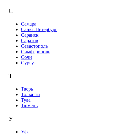
С
Самара
Санкт-Петербург
Саранск
Саратов
Севастополь
Симферополь
Сочи
Сургут
Т
Тверь
Тольятти
Тула
Тюмень
У
Уфа