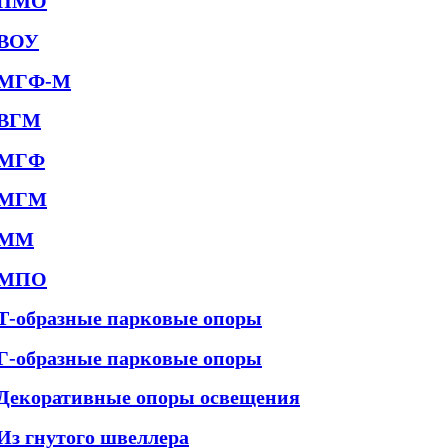
ПМО
ВОУ
МГФ-М
ВГМ
МГФ
МГМ
ММ
МПО
Т-образные парковые опоры
Г-образные парковые опоры
Декоративные опоры освещения
Из гнутого швеллера