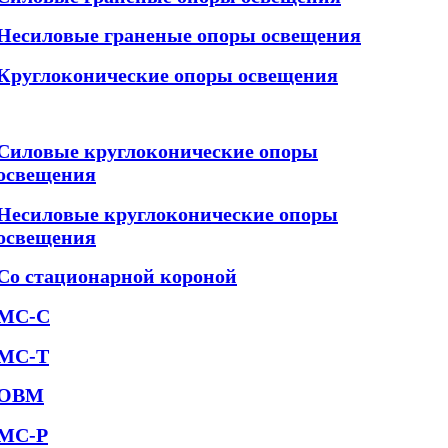
Несиловые граненые опоры освещения
Круглоконические опоры освещения
Силовые круглоконические опоры
освещения
Несиловые круглоконические опоры
освещения
Со стационарной короной
МС-С
МС-Т
ОВМ
МС-Р