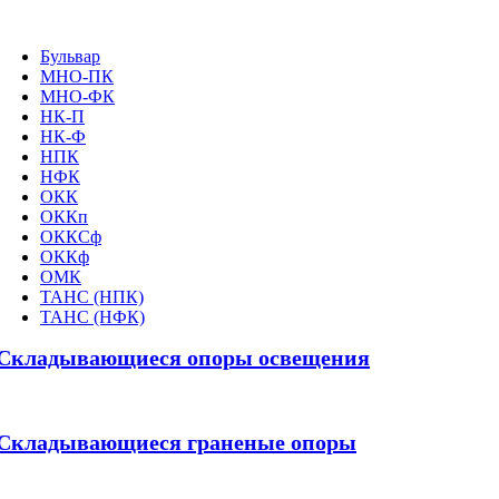
Бульвар
МНО-ПК
МНО-ФК
НК-П
НК-Ф
НПК
НФК
ОКК
ОККп
ОККСф
ОККф
ОМК
ТАНС (НПК)
ТАНС (НФК)
Складывающиеся опоры освещения
Складывающиеся граненые опоры