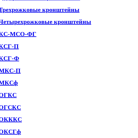
Трехрожковые кронштейны
Четырехрожковые кронштейны
КС-МСО-ФГ
КСГ-П
КСГ-Ф
МКС-П
МКСф
ОГКС
ОГСКС
ОКККС
ОКСГф