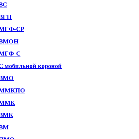
ВС
ВГН
МГФ-СР
ВМОН
МГФ-С
С мобильной короной
ВМО
ММКПО
ММК
ВМК
ВМ