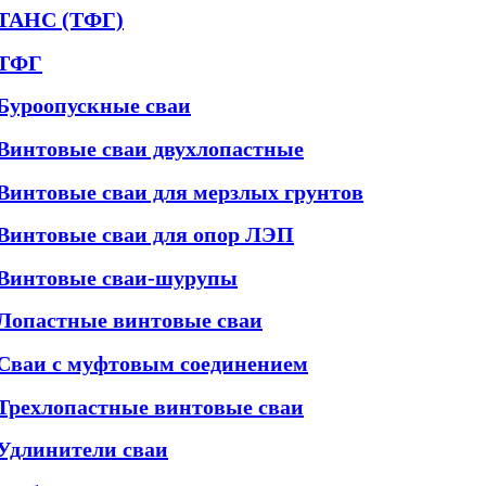
ТАНС (ТФГ)
ТФГ
Буроопускные сваи
Винтовые сваи двухлопастные
Винтовые сваи для мерзлых грунтов
Винтовые сваи для опор ЛЭП
Винтовые сваи-шурупы
Лопастные винтовые сваи
Сваи с муфтовым соединением
Трехлопастные винтовые сваи
Удлинители сваи