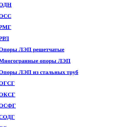
ОДН
ОСС
РМГ
РРЛ
Опоры ЛЭП решетчатые
Многогранные опоры ЛЭП
Опоры ЛЭП из стальных труб
ОГСГ
ОКСГ
ОСФГ
СОДГ