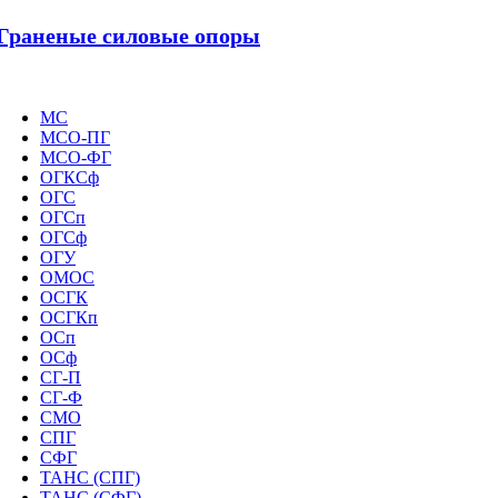
Граненые силовые опоры
МС
МСО-ПГ
МСО-ФГ
ОГКСф
ОГС
ОГСп
ОГСф
ОГУ
ОМОС
ОСГК
ОСГКп
ОСп
ОСф
СГ-П
СГ-Ф
СМО
СПГ
СФГ
ТАНС (СПГ)
ТАНС (СФГ)