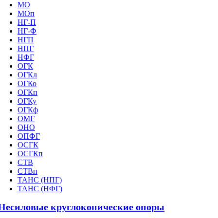
МО
МОп
НГ-П
НГ-Ф
НГП
НПГ
НФГ
ОГК
ОГКл
ОГКо
ОГКп
ОГКу
ОГКф
ОМГ
ОНО
ОПФГ
ОСГК
ОСГКп
СТВ
СТВп
ТАНС (НПГ)
ТАНС (НФГ)
Несиловые круглоконические опоры