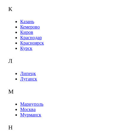
К
Казань
Кемерово
Киров
Краснодар
Красноярск
Курск
Л
Липецк
Луганск
М
Мариуполь
Москва
Мурманск
Н