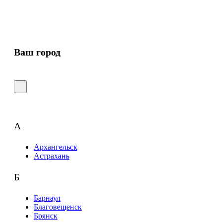
Ваш город
А
Архангельск
Астрахань
Б
Барнаул
Благовещенск
Брянск