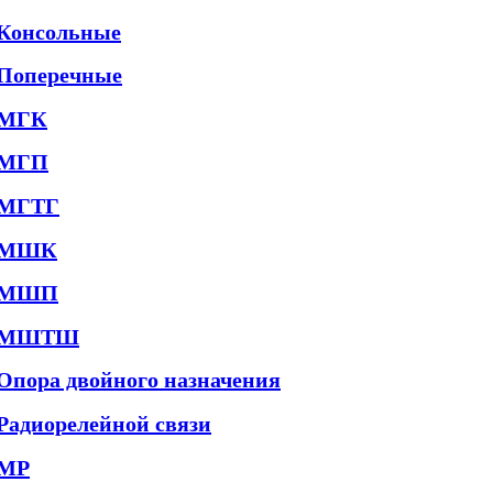
Консольные
Поперечные
МГК
МГП
МГТГ
МШК
МШП
МШТШ
Опора двойного назначения
Радиорелейной связи
МР