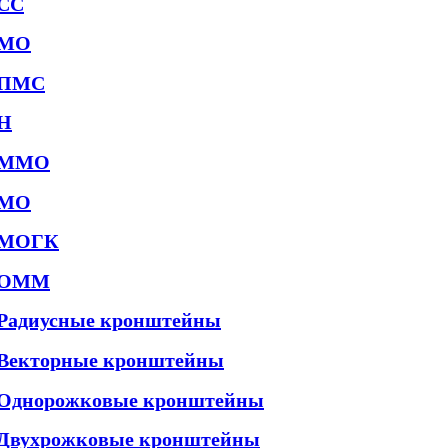
СС
МО
ПМС
Н
ММО
МО
МОГК
ОММ
Радиусные кронштейны
Векторные кронштейны
Однорожковые кронштейны
Двухрожковые кронштейны