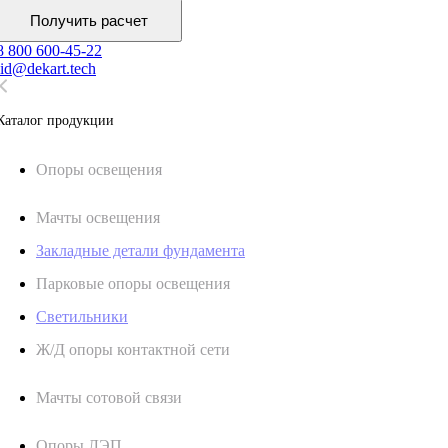
Получить расчет
8 800 600-45-22
lid@dekart.tech
Каталог продукции
Oпоры oсвeщения
Мачты освещения
Закладные детали фундамента
Парковые опоры освещения
Светильники
Ж/Д опоры контактной сети
Мачты сотовой связи
Опоры ЛЭП