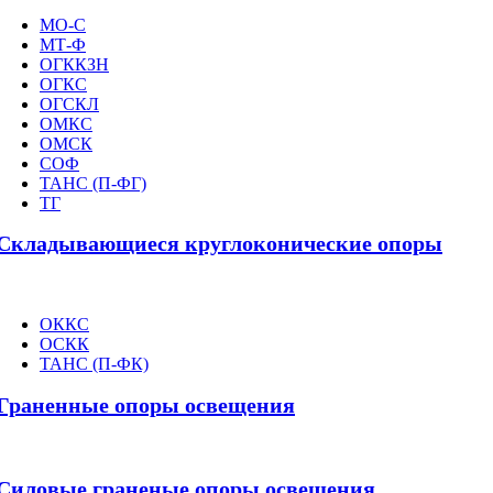
МО-С
МТ-Ф
ОГККЗН
ОГКС
ОГСКЛ
ОМКС
ОМСК
СОФ
ТАНС (П-ФГ)
ТГ
Складывающиеся круглоконические опоры
ОККС
ОСКК
ТАНС (П-ФК)
Граненные опоры освещения
Силовые граненые опоры освещения