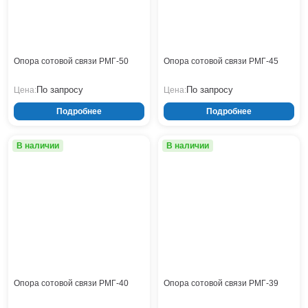
Тверь
Тольятти
Тула
Тюмень
Опора сотовой связи РМГ-50
Опора сотовой связи РМГ-45
Уфа
Хабаровск
По запросу
По запросу
Цена:
Цена:
Чебоксары
Подробнее
Подробнее
Челябинск
Череповец
В наличии
В наличии
Чита
Ярославль
Опора сотовой связи РМГ-40
Опора сотовой связи РМГ-39