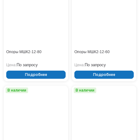
Нижнекамск
Нижний Новгород
Новосибирск
Норильск
Омск
Оренбург
Пермь
Опоры МШК2-12-80
Опоры МШК2-12-60
Петрозаводск
По запросу
По запросу
Цена:
Цена:
Ростов на Дону
Рязань
Подробнее
Подробнее
Самара
Санкт-Петербург
В наличии
В наличии
Саранск
Саратов
Севастополь
Симферополь
Сочи
Сургут