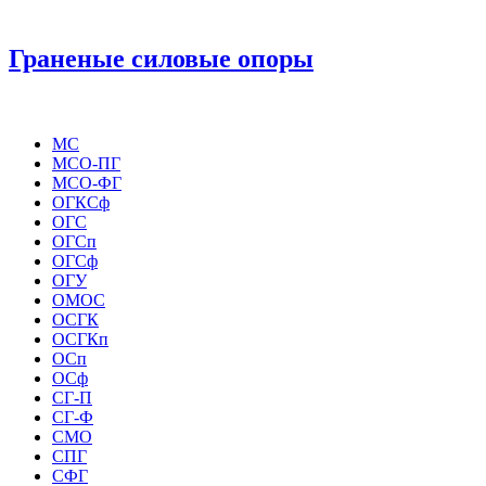
Граненые силовые опоры
МС
МСО-ПГ
МСО-ФГ
ОГКСф
ОГС
ОГСп
ОГСф
ОГУ
ОМОС
ОСГК
ОСГКп
ОСп
ОСф
СГ-П
СГ-Ф
СМО
СПГ
СФГ