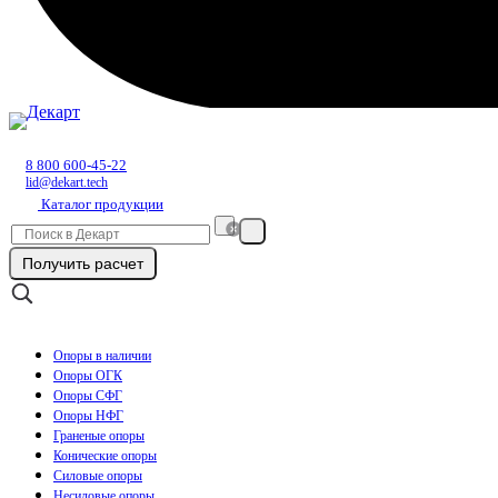
8 800 600-45-22
lid@dekart.tech
Каталог продукции
Получить расчет
Опоры в наличии
Опоры ОГК
Опоры СФГ
Опоры НФГ
Граненые опоры
Конические опоры
Силовые опоры
Несиловые опоры