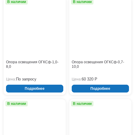
Тверь
В наличии
В наличии
Тольятти
Тула
Тюмень
Уфа
Хабаровск
Чебоксары
Челябинск
Череповец
Опора освещения ОГКСф-1,0-
Опора освещения ОГКСф-0,7-
Чита
8,0
10,0
Ярославль
По запросу
60 320 Р
Цена:
Цена:
Подробнее
Подробнее
В наличии
В наличии