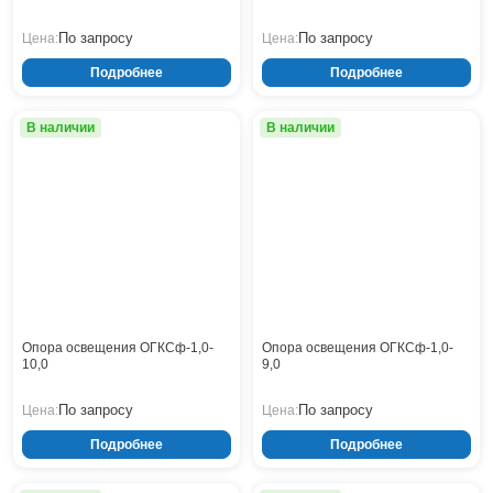
Нижнекамск
По запросу
По запросу
Цена:
Цена:
Нижний Новгород
Подробнее
Подробнее
Новосибирск
Норильск
Омск
В наличии
В наличии
Оренбург
Пермь
Петрозаводск
Ростов на Дону
Рязань
Самара
Санкт-Петербург
Саранск
Опора освещения ОГКСф-1,0-
Опора освещения ОГКСф-1,0-
10,0
Саратов
9,0
Севастополь
По запросу
По запросу
Цена:
Цена:
Симферополь
Сочи
Подробнее
Подробнее
Сургут