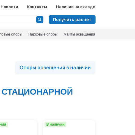
Ф
Новости
Контакты
Наличие на складе
Сбросить
Получить расчет
Высота, метры
ловые опоры
Парковые опоры
Мачты освещения
16
20
25
30
Показать 
35
40
Опоры освещения в наличии
 СТАЦИОНАРНОЙ
ичии
В наличии