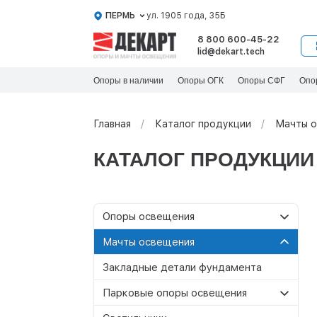
ПЕРМЬ
ул. 1905 года, 35Б
8 800 600-45-22
lid@dekart.tech
Опоры в наличии
Опоры ОГК
Опоры СФГ
Опо
Главная
Каталог продукции
Мачты о
КАТАЛОГ ПРОДУКЦИИ
Oпоры oсвeщения
Силовые опоры
Мачты освещения
освещения
Со стационарной короной
Закладные детали фундамента
Несиловые опоры
Граненые силовые опоры
МС-С
освещения
Парковые опоры освещения
Круглоконические силовые
МС
МС-Т
Складывающиеся опоры
Т-образные парковые опоры