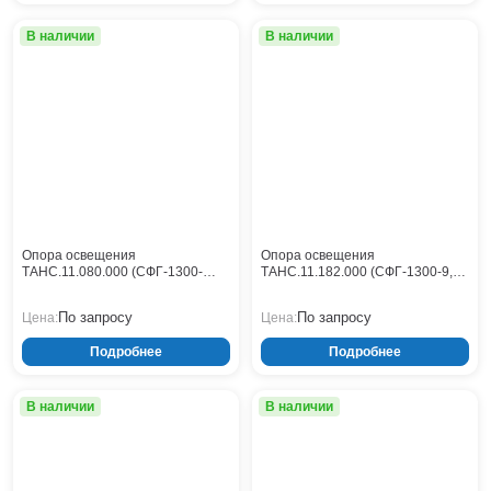
Тверь
Тольятти
В наличии
В наличии
Тула
Тюмень
Уфа
Хабаровск
Чебоксары
Челябинск
Череповец
Чита
Опора освещения
Опора освещения
Ярославль
ТАНС.11.080.000 (СФГ-1300-
ТАНС.11.182.000 (СФГ-1300-9,0-
10,0-01-ц)
01-ц)
По запросу
По запросу
Цена:
Цена:
Подробнее
Подробнее
В наличии
В наличии