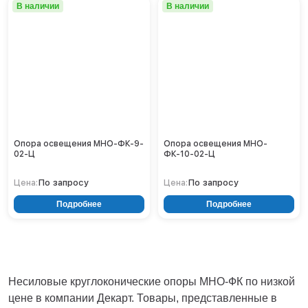
Тверь
В наличии
В наличии
Тольятти
Тула
Тюмень
Уфа
Хабаровск
Чебоксары
Челябинск
Череповец
Опора освещения МНО-ФК-9-
Опора освещения МНО-
Чита
02-Ц
ФК-10-02-Ц
Ярославль
По запросу
По запросу
Цена:
Цена:
Подробнее
Подробнее
Несиловые круглоконические опоры МНО-ФК по низкой
цене в компании Декарт. Товары, представленные в