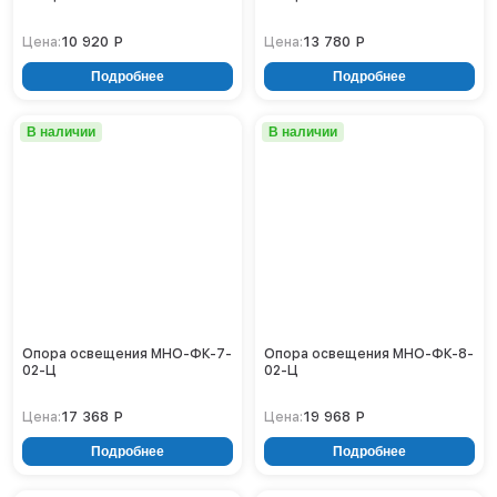
Нижнекамск
10 920 Р
13 780 Р
Цена:
Цена:
Нижний Новгород
Новосибирск
Подробнее
Подробнее
Норильск
Омск
В наличии
В наличии
Оренбург
Пермь
Петрозаводск
Ростов на Дону
Рязань
Самара
Санкт-Петербург
Саранск
Опора освещения МНО-ФК-7-
Опора освещения МНО-ФК-8-
Саратов
02-Ц
02-Ц
Севастополь
17 368 Р
19 968 Р
Цена:
Цена:
Симферополь
Сочи
Подробнее
Подробнее
Сургут