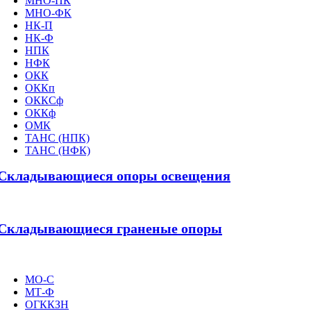
МНО-ПК
МНО-ФК
НК-П
НК-Ф
НПК
НФК
ОКК
ОККп
ОККСф
ОККф
ОМК
ТАНС (НПК)
ТАНС (НФК)
Складывающиеся опоры освещения
Складывающиеся граненые опоры
МО-С
МТ-Ф
ОГККЗН