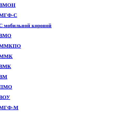
ВМОН
МГФ-С
С мобильной короной
ВМО
ММКПО
ММК
ВМК
ВМ
ПМО
ВОУ
МГФ-М