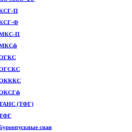
КСГ-П
КСГ-Ф
МКС-П
МКСф
ОГКС
ОГСКС
ОКККС
ОКСГф
ТАНС (ТФГ)
ТФГ
Буроопускные сваи