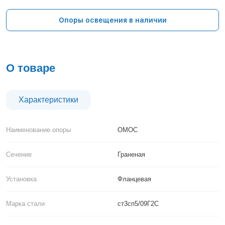
Тверь
Тольятти
Опоры освещения в наличии
Тула
Тюмень
Уфа
Хабаровск
О товаре
Чебоксары
Челябинск
Череповец
Характеристики
Чита
Ярославль
Наименование опоры
ОМОС
Сечение
Граненая
Установка
Фланцевая
Марка стали
ст3сп5/09Г2С