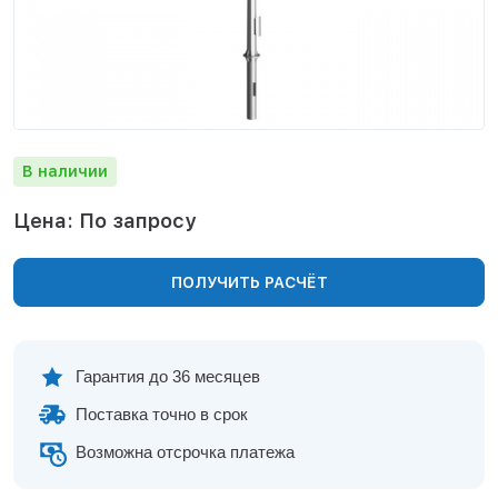
Нижнекамск
Нижний Новгород
Новосибирск
Норильск
Омск
Оренбург
В наличии
Пермь
Петрозаводск
Цена: По запросу
Ростов на Дону
Рязань
ПОЛУЧИТЬ РАСЧЁТ
Самара
Санкт-Петербург
Саранск
Саратов
Гарантия до 36 месяцев
Севастополь
Поставка точно в срок
Симферополь
Сочи
Возможна отсрочка платежа
Сургут