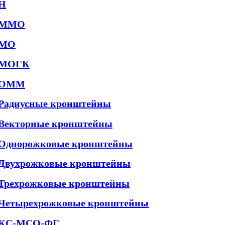
Н
ММО
МО
МОГК
ОММ
Радиусные кронштейны
Векторные кронштейны
Однорожковые кронштейны
Двухрожковые кронштейны
Трехрожковые кронштейны
Четырехрожковые кронштейны
КС-МСО-ФГ