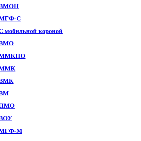
ВМОН
МГФ-С
С мобильной короной
ВМО
ММКПО
ММК
ВМК
ВМ
ПМО
ВОУ
МГФ-М