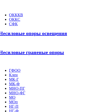
ОКККВ
ОККС
СФК
Несиловые опоры освещения
Несиловые граненые опоры
ГФОО
Клен
МК-Г
МК-Ф
МНО-ПГ
МНО-ФГ
МО
МОп
НГ-П
НГ-Ф