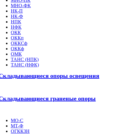
МНО-ПК
МНО-ФК
НК-П
НК-Ф
НПК
НФК
ОКК
ОККп
ОККСф
ОККф
ОМК
ТАНС (НПК)
ТАНС (НФК)
Складывающиеся опоры освещения
Складывающиеся граненые опоры
МО-С
МТ-Ф
ОГККЗН