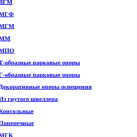
ВГМ
МГФ
МГМ
ММ
МПО
Т-образные парковые опоры
Г-образные парковые опоры
Декоративные опоры освещения
Из гнутого швеллера
Консольные
Поперечные
МГК