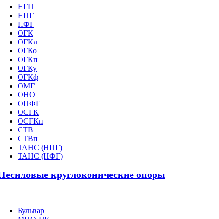
НГП
НПГ
НФГ
ОГК
ОГКл
ОГКо
ОГКп
ОГКу
ОГКф
ОМГ
ОНО
ОПФГ
ОСГК
ОСГКп
СТВ
СТВп
ТАНС (НПГ)
ТАНС (НФГ)
Несиловые круглоконические опоры
Бульвар