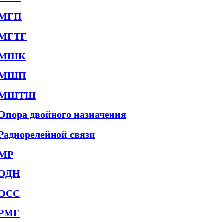
МГП
МГТГ
МШК
МШП
МШТШ
Опора двойного назначения
Радиорелейной связи
МР
ОДН
ОСС
РМГ