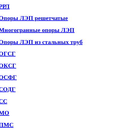
РРЛ
Опоры ЛЭП решетчатые
Многогранные опоры ЛЭП
Опоры ЛЭП из стальных труб
ОГСГ
ОКСГ
ОСФГ
СОДГ
СС
МО
ПМС