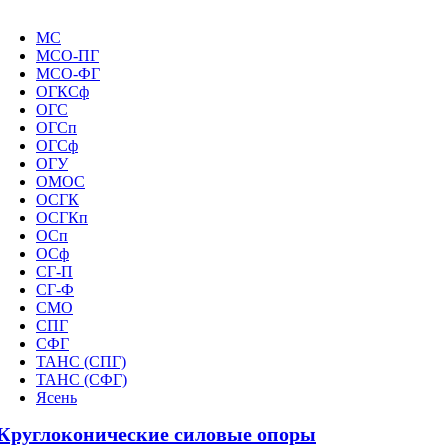
МС
МСО-ПГ
МСО-ФГ
ОГКСф
ОГС
ОГСп
ОГСф
ОГУ
ОМОС
ОСГК
ОСГКп
ОСп
ОСф
СГ-П
СГ-Ф
СМО
СПГ
СФГ
ТАНС (СПГ)
ТАНС (СФГ)
Ясень
Круглоконические силовые опоры