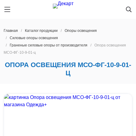
Главная
Каталог продукции
Oпоры oсвeщения
Силовые опоры освещения
Граненые силовые опоры от производителя
Опора освещения
Главная
ПЕРМЬ
МСО-ФГ-10-9-01-ц
Каталог продукции
Oпоры oсвeщения
ОПОРА ОСВЕЩЕНИЯ МСО-ФГ-10-9-01-
О предприятии
Мачты освещения
Архангельск
Ц
Производство
Закладные детали фундамента
Астрахань
Услуги
Парковые опоры освещения
Барнаул
Новости
Светильники
Благовещенск
Контакты
Ж/Д опоры контактной сети
Брянск
Наличие на складе
Мачты сотовой связи
Великий Новгород
Опоры ЛЭП
Владивосток
ПЕРМЬ
Светофорные опоры
Владимир
Получить расчет
Прожекторные мачты
Волгоград
8 800 600-45-22
Молниеотводы
Вологда
lid@dekart.tech