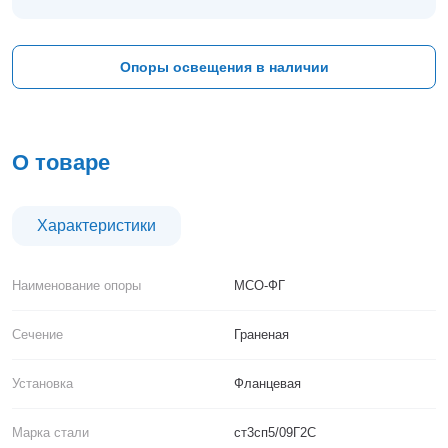
Тверь
Тольятти
Тула
Опоры освещения в наличии
Тюмень
Уфа
Хабаровск
Чебоксары
О товаре
Челябинск
Череповец
Чита
Характеристики
Ярославль
Наименование опоры
МСО-ФГ
Сечение
Граненая
Установка
Фланцевая
Марка стали
ст3сп5/09Г2С