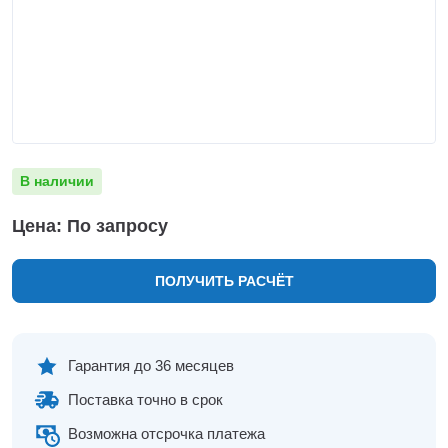
Нижнекамск
Нижний Новгород
Новосибирск
Норильск
Омск
Оренбург
Пермь
В наличии
Петрозаводск
Ростов на Дону
Цена: По запросу
Рязань
Самара
ПОЛУЧИТЬ РАСЧЁТ
Санкт-Петербург
Саранск
Саратов
Севастополь
Гарантия до 36 месяцев
Симферополь
Поставка точно в срок
Сочи
Сургут
Возможна отсрочка платежа