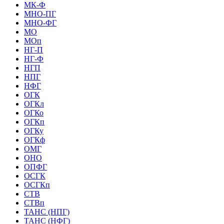
МК-Ф
МНО-ПГ
МНО-ФГ
МО
МОп
НГ-П
НГ-Ф
НГП
НПГ
НФГ
ОГК
ОГКл
ОГКо
ОГКп
ОГКу
ОГКф
ОМГ
ОНО
ОПФГ
ОСГК
ОСГКп
СТВ
СТВп
ТАНС (НПГ)
ТАНС (НФГ)