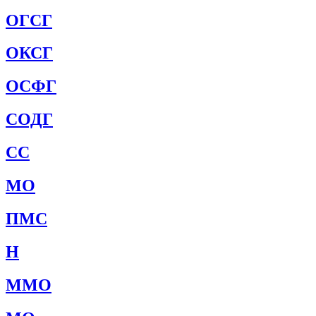
ОГСГ
ОКСГ
ОСФГ
СОДГ
СС
МО
ПМС
Н
ММО