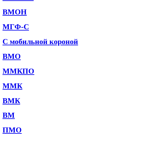
ВМОН
МГФ-С
С мобильной короной
ВМО
ММКПО
ММК
ВМК
ВМ
ПМО