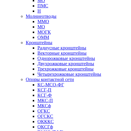
МО
ПМС
Н
Молниеотводы
ММО
МО
МОГК
ОММ
Кронштейны
Радиусные кронштейны
Векторные кронштейны
Однорожковые кронштейны
Двухрожковые кронштейны
Трехрожковые кронштейны
Четырехрожковые кронштейны
Опоры контактной сети
КС-МСО-ФГ
КСГ-П
КСГ-Ф
МКС-П
МКСф
ОГКС
ОГСКС
ОКККС
ОКСГф