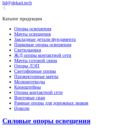
lid@dekart.tech
Каталог продукции
Oпоры oсвeщения
Мачты освещения
Закладные детали фундамента
Парковые опоры освещения
Светильники
Ж/Д опоры контактной сети
Мачты сотовой связи
Опоры ЛЭП
Светофорные опоры
Прожекторные мачты
Молниеотводы
Кронштейны
Опоры контактной сети
Винтовые сваи
Рамные опоры для дорожных знаков
Цоколи
Силовые опоры освещения