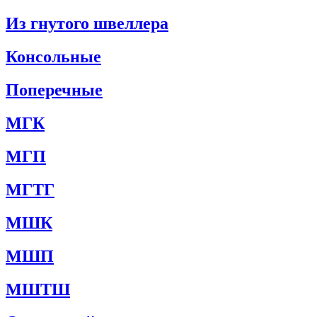
Из гнутого швеллера
Консольные
Поперечные
МГК
МГП
МГТГ
МШК
МШП
МШТШ