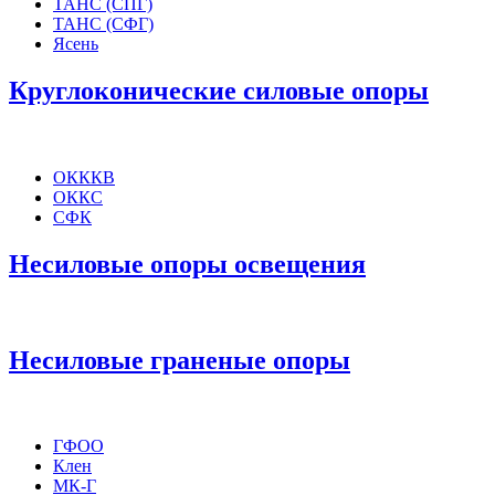
ТАНС (СПГ)
ТАНС (СФГ)
Ясень
Круглоконические силовые опоры
ОКККВ
ОККС
СФК
Несиловые опоры освещения
Несиловые граненые опоры
ГФОО
Клен
МК-Г