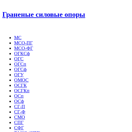
Граненые силовые опоры
МС
МСО-ПГ
МСО-ФГ
ОГКСф
ОГС
ОГСп
ОГСф
ОГУ
ОМОС
ОСГК
ОСГКп
ОСп
ОСф
СГ-П
СГ-Ф
СМО
СПГ
СФГ