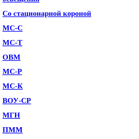
Со стационарной короной
МС-С
МС-Т
ОВМ
МС-Р
МС-К
ВОУ-СР
МГН
ПММ