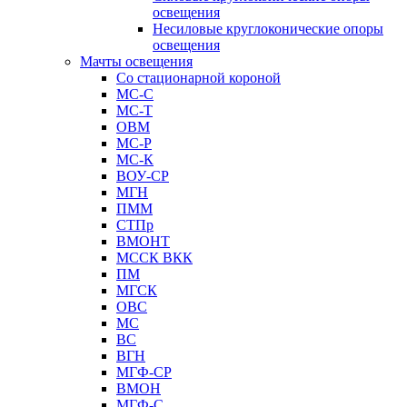
освещения
Несиловые круглоконические опоры
освещения
Мачты освещения
Со стационарной короной
МС-С
МС-Т
ОВМ
МС-Р
МС-К
ВОУ-СР
МГН
ПММ
СТПр
ВМОНТ
МССК ВКК
ПМ
МГСК
ОВС
МС
ВС
ВГН
МГФ-СР
ВМОН
МГФ-С