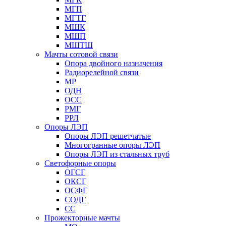
МГП
МГТГ
МШК
МШП
МШТШ
Мачты сотовой связи
Опора двойного назначения
Радиорелейной связи
МР
ОДН
ОСС
РМГ
РРЛ
Опоры ЛЭП
Опоры ЛЭП решетчатые
Многогранные опоры ЛЭП
Опоры ЛЭП из стальных труб
Светофорные опоры
ОГСГ
ОКСГ
ОСФГ
СОДГ
СС
Прожекторные мачты