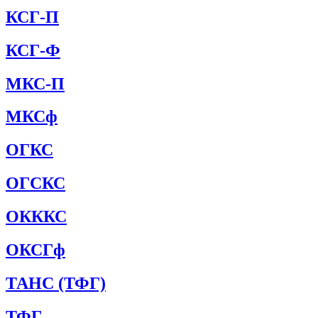
КСГ-П
КСГ-Ф
МКС-П
МКСф
ОГКС
ОГСКС
ОКККС
ОКСГф
ТАНС (ТФГ)
ТФГ