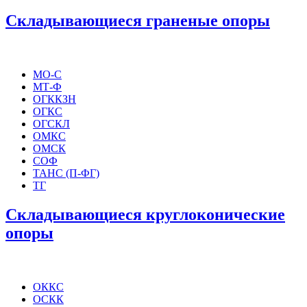
Складывающиеся граненые опоры
МО-С
МТ-Ф
ОГККЗН
ОГКС
ОГСКЛ
ОМКС
ОМСК
СОФ
ТАНС (П-ФГ)
ТГ
Складывающиеся круглоконические
опоры
ОККС
ОСКК