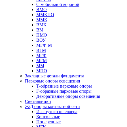
С мобильной короной
ВМО
ММКПО
ММК
ВМК
ВМ
ПМО
ВОУ
МГФ-М
ВГМ
МГФ
МГМ
ММ
МПО
Закладные детали фундамента
Парковые опоры освещения
Т-образные парковые опоры
Г-образные парковые опоры
Декоративные опоры освещения
Светильники
Ж/Д опоры контактной сети
Из гнутого швеллера
Консольные
Поперечные
МГК