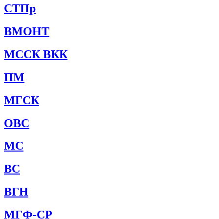
СТПр
ВМОНТ
МССК ВКК
ПМ
МГСК
ОВС
МС
ВС
ВГН
МГФ-СР