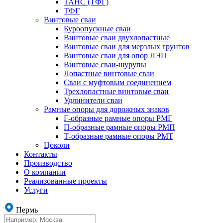
ТАНС (ТФГ)
ТФГ
Винтовые сваи
Буроопускные сваи
Винтовые сваи двухлопастные
Винтовые сваи для мерзлых грунтов
Винтовые сваи для опор ЛЭП
Винтовые сваи-шурупы
Лопастные винтовые сваи
Сваи с муфтовым соединением
Трехлопастные винтовые сваи
Удлинители сваи
Рамные опоры для дорожных знаков
Г-образные рамные опоры РМГ
П-образные рамные опоры РМП
Т-образные рамные опоры РМТ
Цоколи
Контакты
Производство
О компании
Реализованные проекты
Услуги
Пермь