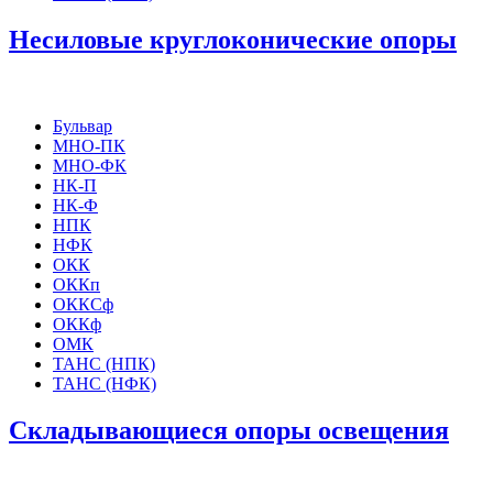
Несиловые круглоконические опоры
Бульвар
МНО-ПК
МНО-ФК
НК-П
НК-Ф
НПК
НФК
ОКК
ОККп
ОККСф
ОККф
ОМК
ТАНС (НПК)
ТАНС (НФК)
Складывающиеся опоры освещения