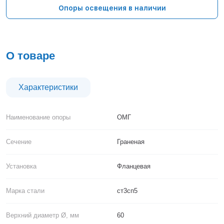
Тверь
Опоры освещения в наличии
Тольятти
Тула
Тюмень
Уфа
О товаре
Хабаровск
Чебоксары
Челябинск
Характеристики
Череповец
Чита
Наименование опоры
ОМГ
Ярославль
Сечение
Граненая
Установка
Фланцевая
Марка стали
ст3сп5
Верхний диаметр Ø, мм
60