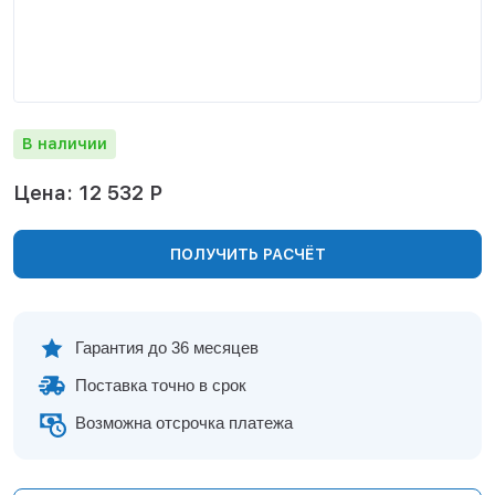
Нижнекамск
Нижний Новгород
Новосибирск
Норильск
Омск
В наличии
Оренбург
Пермь
Цена: 12 532 Р
Петрозаводск
Ростов на Дону
ПОЛУЧИТЬ РАСЧЁТ
Рязань
Самара
Санкт-Петербург
Саранск
Гарантия до 36 месяцев
Саратов
Поставка точно в срок
Севастополь
Симферополь
Возможна отсрочка платежа
Сочи
Сургут